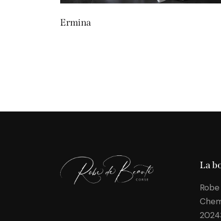
Ermina
La b
Robe
Chem
202