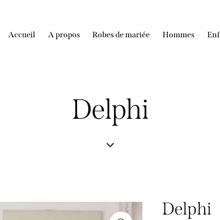
Accueil
A propos
Robes de mariée
Hommes
Enf
Accueil
A propos
Robes de mariée
Homme
Delphi
Delphi