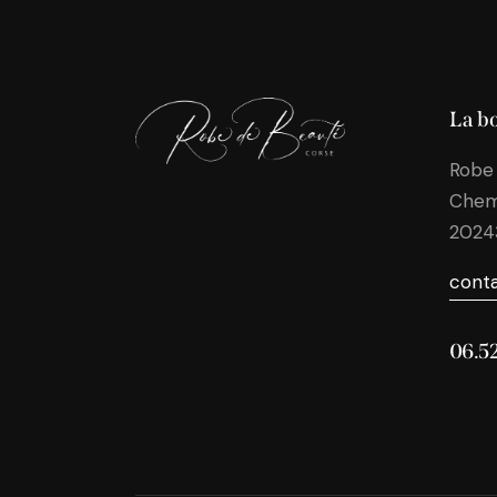
La b
Robe
Chem
202
cont
06.5