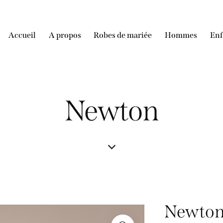
Accueil
A propos
Robes de mariée
Hommes
Enf
Accueil
A propos
Robes de mariée
Homme
Newton
Newto