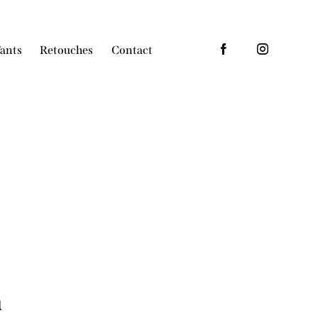
ants
Retouches
Contact
s
Enfants
Retouches
Contact
n