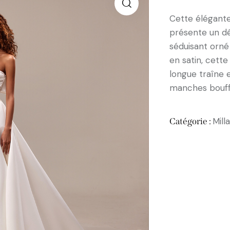
Cette élégant
présente un dé
séduisant orn
en satin, cett
longue traîne 
manches bouff
Mill
Catégorie :