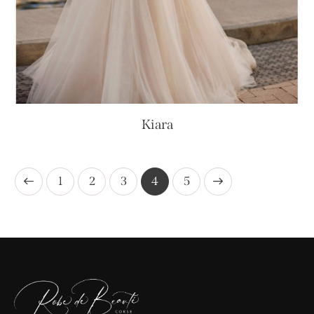
Kiara
1
2
3
→
4
5